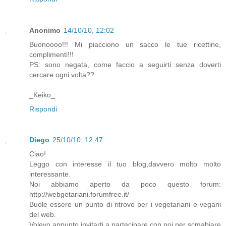
Anonimo
14/10/10, 12:02
Buonoooo!!! Mi piacciono un sacco le tue ricettine,
complimenti!!!
PS: sono negata, come faccio a seguirti senza doverti
cercare ogni volta??
_Keiko_
Rispondi
Diego
25/10/10, 12:47
Ciao!
Leggo con interesse il tuo blog,davvero molto molto
interessante.
Noi abbiamo aperto da poco questo forum:
http://webgetariani.forumfree.it/
Buole essere un punto di ritrovo per i vegetariani e vegani
del web.
Volevo appunto invitarti a partecipare con noi per scmabiare