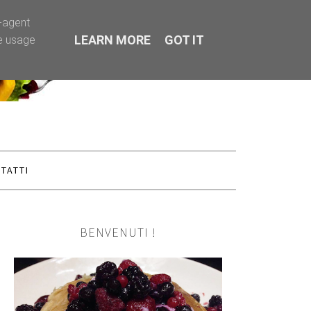
r-agent
LEARN MORE
GOT IT
te usage
TATTI
BENVENUTI !