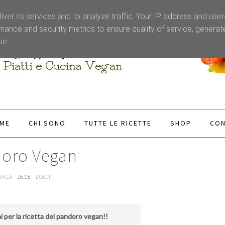
Welcome to our website !
iver its services and to analyze traffic. Your IP address and use
mance and security metrics to ensure quality of service, genera
se.
ME
CHI SONO
TUTTE LE RICETTE
SHOP
CON
oro Vegan
NIKLA
16:08
DOLCI
i per la ricetta del pandoro vegan!!