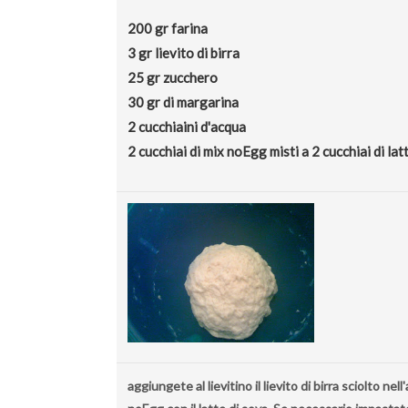
200 gr farina
3 gr lievito di birra
25 gr zucchero
30 gr di margarina
2 cucchiaini d'acqua
2 cucchiai di mix noEgg misti a 2 cucchiai di lat
aggiungete al lievitino il lievito di birra sciolto nell