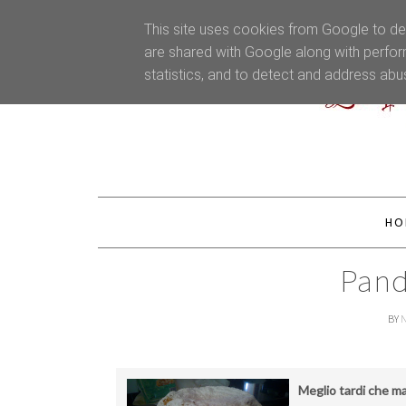
This site uses cookies from Google to del
are shared with Google along with perfor
statistics, and to detect and address abu
HO
Pand
BY
Meglio tardi che ma