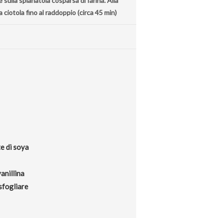
 sulla spianatoia cosparsa di farina. Alla
 ciotola fino al raddoppio (circa 45 min)
te di soya
vanillina
sfogliare