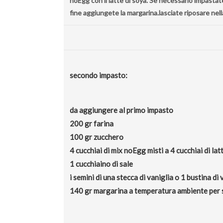
noEgg con il latte di soya. Se necessario impastate
fine aggiungete la margarina.lasciate riposare nella
secondo impasto:
da aggiungere al primo impasto
200 gr farina
100 gr zucchero
4 cucchiai di mix noEgg misti a 4 cucchiai di lat
1 cucchiaino di sale
i semini di una stecca di vaniglia o 1 bustina di 
140 gr margarina a temperatura ambiente per 