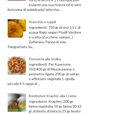
inviarmi una sua ricetta ed io sarò
lietissima di pubblicarla! laforche...
Arancine e supplì
Ingredienti: 750 gr di riso 1,5 L di
acqua Ragù vegan Piselli Verdure
a scelta (Zucchine, spinaci...)
Zafferano Panna di soia
Pangrattato Sa...
Pennette alla Vodka
Ingredienti: Per 4 persone
350/400 gr di Mezze penne o
pennette rigate 200 gr di seitan
o affettato vegetale 1 cipolla
piccola 4-5 tappi di ...
Bomboloni Krapfen alla Crema
Ingredienti: Krapfen: 200 gr
farina manitoba 50 gr farina 00 12
gr di lievito di birra (o 25 gr lievito