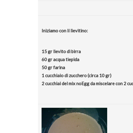
Iniziamo con il lievitino:
15 gr lievito di birra
60 gr acqua tiepida
50 gr farina
1 cucchiaio di zucchero (circa 10 gr)
2 cucchiai del mix noEgg da miscelare con 2 cucc