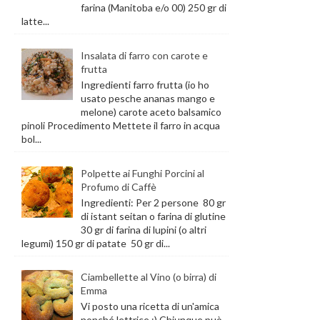
farina (Manitoba e/o 00) 250 gr di
latte...
Insalata di farro con carote e
frutta
Ingredienti farro frutta (io ho
usato pesche ananas mango e
melone) carote aceto balsamico
pinoli Procedimento Mettete il farro in acqua
bol...
Polpette ai Funghi Porcini al
Profumo di Caffè
Ingredienti: Per 2 persone 80 gr
di istant seitan o farina di glutine
30 gr di farina di lupini (o altri
legumi) 150 gr di patate 50 gr di...
Ciambellette al Vino (o birra) di
Emma
Vi posto una ricetta di un'amica
nonché lettrice :) Chiunque può